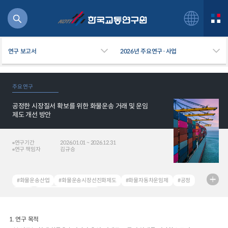
연구 보고서
2026년 주요연구·사업
주요 연구
공정한 시장질서 확보를 위한 화물운송 거래 및 운임
북
제도 개선 방안
거
주행
연구기간
2026.01.01 ~ 2026.12.31
항공
연구 책임자
김규승
잡비용
물
#화물운송산업
#화물운송시장선진화제도
#화물자동차운임제
#공정
교통
#상생
#Road Freight Industry
운임
#Freight Transportation Market Advancement Program
#Truck Freight Rate Regime
#Fairness
#Mutual Prosperity
1.
연구 목적
일반사업보고서
기획도서