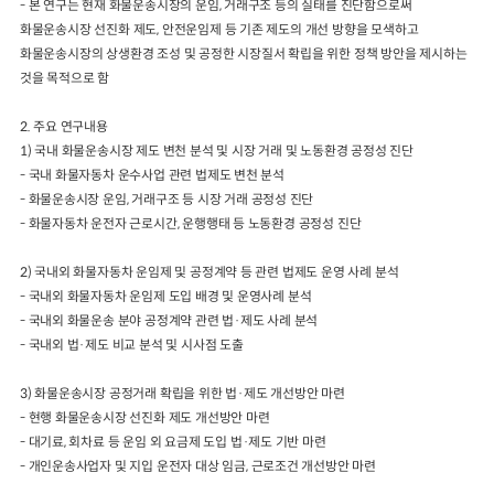
-
본 연구는 현재 화물운송시장의 운임
,
거래구조 등의 실태를 진단함으로써
화물운송
시장 선진화 제도
,
안전운임제 등 기존 제도의 개선 방향을 모색하고
2024년 국가교통조사 및 분석
2024 생활물류 서비스 보
화물운송
시장의
상생환경 조성 및 공정한 시장질서 확립을 위한 정책 방안을 제시하는
요약보고서
것을
목적으로 함
택배
배달대행
퀵서비
전국여객OD
여객통행량
통행발생모형
소화물배송대행
수단분담모형
여객OD현행화
2.
주요 연구내용
2025.09.30
1)
국내 화물운송시장 제도 변천 분석 및 시장 거래 및 노동환경 공정성 진단
권역별통행지표
사회경제지표
-
국내 화물자동차 운수사업 관련 법제도 변천 분석
교통수요예측
2024.12.31
-
화물운송시장 운임
,
거래구조 등 시장 거래 공정성 진단
-
화물자동차 운전자 근로시간
,
운행행태 등 노동환경 공정성 진단
2)
국내외 화물자동차 운임제 및 공정계약 등 관련 법제도 운영 사례 분석
-
국내외 화물자동차 운임제 도입 배경 및 운영사례 분석
-
국내외 화물운송 분야 공정계약 관련 법
·
제도 사례 분석
-
국내외 법
·
제도 비교 분석 및 시사점 도출
3)
화물운송시장 공정거래 확립을 위한 법
·
제도 개선방안 마련
-
현행 화물운송시장 선진화 제도 개선방안 마련
-
대기료
,
회차료 등 운임 외 요금제 도입 법
·
제도 기반 마련
-
개인운송사업자 및 지입 운전자 대상 임금
,
근로조건 개선방안 마련