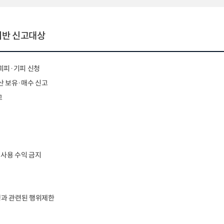
위반 신고대상
 회피·기피 신청
산 보유·매수 신고
고
·사용 수익 금지
행과 관련된 행위제한