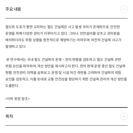
주요 내용
2024년 국가교통조사 및 분석
2024 생활물류 서비스 보
요약보고서
택배
배달대행
퀵서비
전국여객OD
여객통행량
통행발생모형
철도와 도로가 평면 교차하는 철도 건널목은 사고 발생 우려가 존재하므로, 안전한
소화물배송대행
운영을 위해 다양한 관리가 이루어지고 있다. 그러나, 안전설비를 갖추고 관리원을
수단분담모형
여객OD현행화
2025.09.30
배치하더라도 위험 상황을 원천적으로 예방하기는 어려우며, 여전히 건널목 사고가
권역별통행지표
사회경제지표
발생하고 있다.
교통수요예측
2024.12.31
본 연구에서는 국내 철도 건널목의 운영‧관리 현황을 검토하고, 철도 건널목 관련
위험 요인을 파악하여, 개선 방안을 제시하고자 한다. 먼저 현재 운영 중인 철도 건널목
현황, 안전관리 대책을 살펴보고, 운영 및 시설 여건 측면을 고려하여 건널목의 위험
요인을 검토하고, 이를 토대로 교통 안전성을 향상하기 위한 건널목 관리의 개선 방안을
도출한다.
<이하 원문 참조>
목차