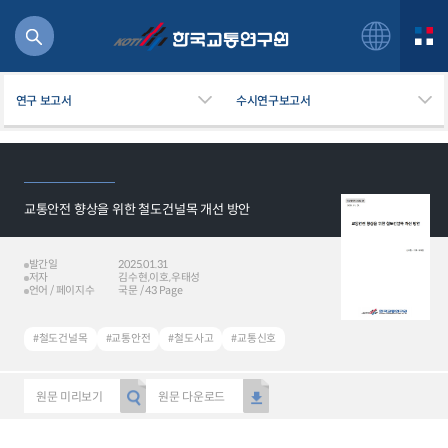
연구 보고서
수시연구보고서
교통안전 향상을 위한 철도건널목 개선 방안
북
거
주행
발간일
2025.01.31
저자
김수현,이호,우태성
항공
언어 / 페이지수
국문 / 43 Page
잡비용
물
#철도건널목
#교통안전
#철도사고
#교통신호
교통
운임
원문 미리보기
원문 다운로드
일반사업보고서
기획도서