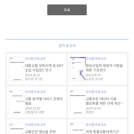
목록
인기 보고서
수시연구보고서
수시연구보고서
대중교통 부족지역 등 DRT
항공산업의 재정적 지원을
도입 지침(안) 연구
위한 기초연구
2024.10.31
2023.09.19
임서현 외 1명
노승원 외 2명
수시연구보고서
수시연구보고서
교통 분야별 서비스 콘텐츠
교통부문 데이터 이용
발굴
활성화를 위한 규제 개선
연구
2024.12.20
2024.12.20
신희철 외 13명
최정민
수시연구보고서
수시연구보고서
교통안전 향상을 위한
하계 특별교통대책기간