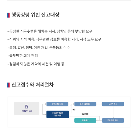
2024년 국가교통조사 및 분석
2024 생활물류 서비스 보
행동강령 위반 신고대상
요약보고서
택배
배달대행
퀵서비
전국여객OD
여객통행량
통행발생모형
소화물배송대행
◦ 공정한 직무수행을 해치는 지시, 정치인 등의 부당한 요구
수단분담모형
여객OD현행화
2025.09.30
◦ 직위의 사적 이용, 직무관련 정보를 이용한 거래, 사적 노무 요구
권역별통행지표
사회경제지표
◦ 특혜, 알선, 청탁, 이권 개입, 금품등의 수수
교통수요예측
2024.12.31
◦ 불투명한 회계 관리
◦ 청렴하지 않은 계약의 체결 및 이행 등
신고접수와 처리절차