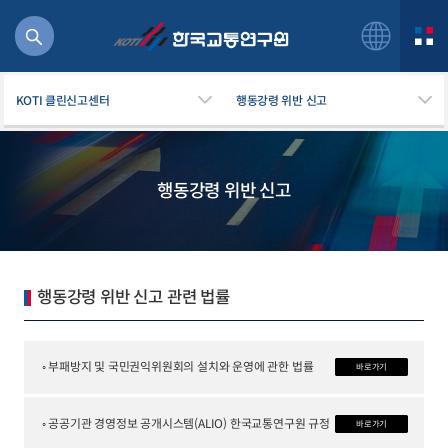
KOTI 클린신고센터
행동강령 위반 신고
행동강령 위반 신고
북
거
주행
항공
행동강령 위반 신고 관련 법률
잡비용
물
교통
◦ 부패방지 및 국민권익위원회의 설치와 운영에 관한 법률
바로가기
운임
◦ 공공기관 경영정보 공개시스템(ALIO) 한국교통연구원 규정
바로가기
일반사업보고서
기획도서