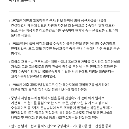
시기별 교통정책
1978년 이전의 교통정책은 군사, 안보 목적에 의해 생산시설을 내륙에
건설하였기 때문에 필요한 자원과 자본을 효 율적으로 수송하기 위해 철도와
도로, 수운, 항공시설의 교통인프라를 구축하여 현재의 중국 물류교통 인프라의
토대를 세웠음.
1980년대에 들어 여객과 화물 수송량이 급증하였을 뿐만 아니라 수송거리도
연장되었음. 도로, 철도 위주인 육상교통은 중국 국내 수송에서 가장 중요한 운송
방식임.
중국의 교통수송 주무부서는 계획 수립시 육상교통 개발을 중시하고 철도건설의
가속화, 고급 고속도로의 중점 건설에 역점을 두면서 수운, 민항, 파이프라인 등
기타 수송방식의 개발, 복합운송체계 수립과 완비 등에도 역량을 집중한다는
교통수송개발전략을 확립하였음.
1980년 이후 대외개방정책으로 인한 해안지역의 경제특구를 설치하였기
때문에 경제 특구의 항만시설 정비？보수에 집중하였음.
중앙과 지방정부의 정책적 지원을 통해 건설속도가 눈에 띄게 빨라져
기본적으로 철도를 중심으로 한 도로, 수운, 민항, 오일 및 가스의 장거리
수송파이프 등 5가지 운송방식이 서로 조화롭게 발전하는 복합운송체계가
마련되었음. 또한 철도의 전철화 및 복선화와 고속도로 건설 및 항만시설의
대형화 및 현대화, 항공시설 등의 사회간접자본을 건설하고 있음.
철도는 남북노선과 동서노선으로 구성하였으며 8종 8횡 철도 건설을 통해