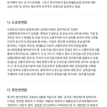
유지해야 하는 단서가 존재함. 그리고 외국자본의 철도화물운송업 투자에 대한
심의, 비준 및 관리는 철도부와 상무부가 공동으로 담당하고 있음.
나. 도로관련법
도로운송기업의 설립에 대한 심의와 비준은 일반적으로 지방의
교통행정관리부서가 담당함. 영업성 도로운송 및 운송서비스에 종사하는 기업 및
개인은 반드시 현(縣) 및 현급 이상의 교통주관부서의 심의를 받아야 하며, 3개월
미만의 임시적 도로운송에 종사하는 기업과 개인(즉 비영업성 운송업무에
종사하는 기업과 개인)은 현(縣)급 이상의 교통주관부서의 비준을 통해
임시영업증을 발부받아야 함. 도로건설시장으로의 진입은 반드시 교통주관부서를
통해 이루어지는데, 교통부가 각 성, 자치구, 직할시 등의 도로건설시장 진입규정의
집행상황에 대한 감독 등 전국의 도로건설시장에 대한 관리업무를 총괄하고 있음.
성(省)급 교통주관부서는 해당 행정구역 내 도로건설시장에 대한 관리와 성(省)내
각 시, 현 도로건설시장에 대한 진입규정의 집행상황에 대한 감독업무을 수행함.
각급 정부의 교통주관부서는 법에 따라 도로건설시장에 대한 관리·감독업무를
수행하며, 도로건설시장의 통일적 개방과 경쟁질서를 유지하는 업무를 담당함.
다. 항만관련법
중국의 항만정책은 2003년 6월에 처음으로 제정·공포된 <항만법>에 집약되어
나타남. 항만법 제정의 긴 여정은 1980년 컨테이너 화물운송이 본격화됨에 따라
'컨테이너 기업'이 분리·설립된 것으로부터 시작되었는데, 이 <항만법>의 제정과