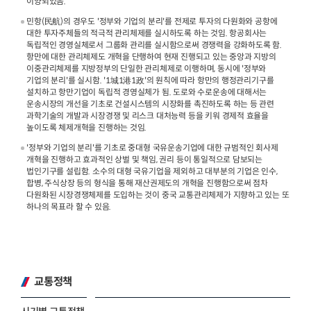
이양되었음.
민항(民航)의 경우도 '정부와 기업의 분리'를 전제로 투자의 다원화와 공항에
대한 투자주체들의 적극적 관리체제를 실시하도록 하는 것임. 항공회사는
독립적인 경영실체로서 그룹화 관리를 실시함으로써 경쟁력을 강화하도록 함.
항만에 대한 관리체제도 개혁을 단행하여 현재 진행되고 있는 중앙과 지방의
이중관리체제를 지방정부의 단일한 관리체제로 이행하며, 동시에 '정부와
기업의 분리'를 실시함. '1城1港1政'의 원칙에 따라 항만의 행정관리기구를
설치하고 항만기업이 독립적 경영실체가 됨. 도로와 수로운송에 대해서는
운송시장의 개선을 기초로 건설시스템의 시장화를 촉진하도록 하는 등 관련
과학기술의 개발과 시장경쟁 및 리스크 대처능력 등을 키워 경제적 효율을
높이도록 체제개혁을 진행하는 것임.
'정부와 기업의 분리'를 기초로 중대형 국유운송기업에 대한 규범적인 회사제
개혁을 진행하고 효과적인 상벌 및 책임, 권리 등이 통일적으로 담보되는
법인기구를 설립함. 소수의 대형 국유기업을 제외하고 대부분의 기업은 인수,
합병, 주식상장 등의 형식을 통해 재산권제도의 개혁을 진행함으로써 점차
다원화된 시장경쟁체제를 도입하는 것이 중국 교통관리체제가 지향하고 있는 또
하나의 목표라 할 수 있음.
교통정책