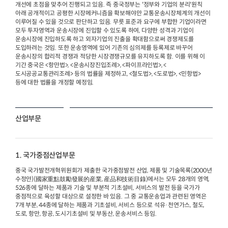
개선에 초점을 맞추어 진행되고 있음. 즉 중국정부는 '정부와 기업의 분리'원칙
아래 공개적이고 공평한 시장메커니즘을 확보해야만 교통운송시장체계의 개선이
이루어질 수 있을 것으로 판단하고 있음. 무릇 표준과 요구에 부합한 기업이라면
모두 투자영역과 운송시장에 진입할 수 있도록 하여, 다양한 성격과 기업이
운송시장에 진입하도록 하고 외자기업의 진출을 확대함으로써 경쟁제도를
도입하려는 것임. 또한 운송영역에 있어 기존의 심의제를 등록제로 바꾸어
운송시장의 합리적 경쟁과 적당한 시장경쟁규모를 유지하도록 함. 이를 위해 이
기간 중국은 <항만법>, <운송시장진입조례>, <파이프라인법>, <
도시공공교통관리조례> 등의 법률을 제정하고, <철도법>, <도로법>, <민항법>
등에 대한 법률을 개정할 예정임.
산업부문
1. 국가중점산업부문
중국 국가발전개혁위원회가 제출한 국가중점발전 산업, 제품 및 기술목록(2000년
수정안)(國家重點鼓勵發展的産業, 産品和技術目錄)에서는 모두 28개의 영역,
526종에 달하는 제품과 기술 및 부분적 기초설비, 서비스의 발전 등을 국가가
중점적으로 육성할 대상으로 설정한 바 있음. 그 중 교통운송업과 관련된 영역은
7개 부분, 44종에 달하는 제품과 기초설비, 서비스 등으로 석유·천연가스, 철도,
도로, 항만, 항공, 도시기초설비 및 부동산, 운송서비스 등임.