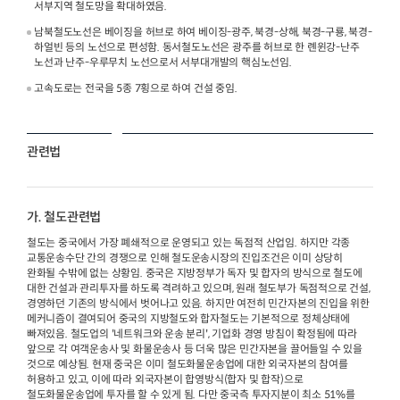
서부지역 철도망을 확대하였음.
남북철도노선은 베이징을 허브로 하여 베이징-광주, 북경-상해, 북경-구룡, 북경-
하얼빈 등의 노선으로 편성함. 동서철도노선은 광주를 허브로 한 롄윈강-난주
노선과 난주-우루무치 노선으로서 서부대개발의 핵심노선임.
고속도로는 전국을 5종 7횡으로 하여 건설 중임.
관련법
가. 철도관련법
철도는 중국에서 가장 폐쇄적으로 운영되고 있는 독점적 산업임. 하지만 각종
교통운송수단 간의 경쟁으로 인해 철도운송시장의 진입조건은 이미 상당히
완화될 수밖에 없는 상황임. 중국은 지방정부가 독자 및 합자의 방식으로 철도에
대한 건설과 관리투자를 하도록 격려하고 있으며, 원래 철도부가 독점적으로 건설,
경영하던 기존의 방식에서 벗어나고 있음. 하지만 여전히 민간자본의 진입을 위한
메커니즘이 결여되어 중국의 지방철도와 합자철도는 기본적으로 정체상태에
빠져있음. 철도업의 '네트워크와 운송 분리', 기업화 경영 방침이 확정됨에 따라
앞으로 각 여객운송사 및 화물운송사 등 더욱 많은 민간자본을 끌어들일 수 있을
것으로 예상됨. 현재 중국은 이미 철도화물운송업에 대한 외국자본의 참여를
허용하고 있고, 이에 따라 외국자본이 합영방식(합자 및 합작)으로
철도화물운송업에 투자를 할 수 있게 됨. 다만 중국측 투자지분이 최소 51%를