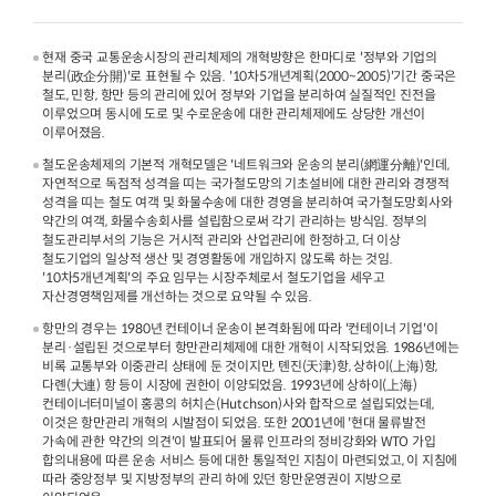
현재 중국 교통운송시장의 관리체제의 개혁방향은 한마디로 '정부와 기업의
분리(政企分開)'로 표현될 수 있음. '10차5개년계획(2000~2005)'기간 중국은
철도, 민항, 항만 등의 관리에 있어 정부와 기업을 분리하여 실질적인 진전을
이루었으며 동시에 도로 및 수로운송에 대한 관리체제에도 상당한 개선이
이루어졌음.
철도운송체제의 기본적 개혁모델은 '네트워크와 운송의 분리(網運分離)'인데,
자연적으로 독점적 성격을 띠는 국가철도망의 기초설비에 대한 관리와 경쟁적
성격을 띠는 철도 여객 및 화물수송에 대한 경영을 분리하여 국가철도망회사와
약간의 여객, 화물수송회사를 설립함으로써 각기 관리하는 방식임. 정부의
철도관리부서의 기능은 거시적 관리와 산업관리에 한정하고, 더 이상
철도기업의 일상적 생산 및 경영활동에 개입하지 않도록 하는 것임.
'10차5개년계획'의 주요 임무는 시장주체로서 철도기업을 세우고
자산경영책임제를 개선하는 것으로 요약될 수 있음.
항만의 경우는 1980년 컨테이너 운송이 본격화됨에 따라 '컨테이너 기업'이
분리·설립된 것으로부터 항만관리체제에 대한 개혁이 시작되었음. 1986년에는
비록 교통부와 이중관리 상태에 둔 것이지만, 톈진(天津)항, 상하이(上海)항,
다롄(大連) 항 등이 시장에 권한이 이양되었음. 1993년에 상하이(上海)
컨테이너터미널이 홍콩의 허치슨(Hutchson)사와 합작으로 설립되었는데,
이것은 항만관리 개혁의 시발점이 되었음. 또한 2001년에 '현대 물류발전
가속에 관한 약간의 의견'이 발표되어 물류 인프라의 정비강화와 WTO 가입
합의내용에 따른 운송 서비스 등에 대한 통일적인 지침이 마련되었고, 이 지침에
따라 중앙정부 및 지방정부의 관리 하에 있던 항만운영권이 지방으로