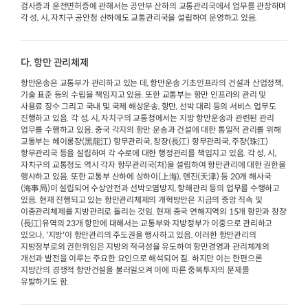
검사증과 운전면허증에 관해서는 공안부 산하의 교통관리국에서 업무를 관장하며
각 성, 시, 자치구 공안청 산하에도 교통관리국을 설립하여 운영하고 있음.
다. 항만 관리체제
항만운송은 교통부가 관리하고 있는 데, 항만운송 기초인프라의 건설과 산업정책,
기술 표준 등의 수립을 책임지고 있음. 또한 교통부는 항만 인프라의 관리 및
사용료 징수 그리고 국내 및 국제 해상운송, 항만, 선박 대리 등의 서비스 업무도
진행하고 있음. 각 성, 시, 자치구의 교통청에서는 지방 항만운송과 관련된 관리
업무를 수행하고 있음. 중국 각지의 항만 운송과 건설에 대한 통일적 관리를 위해
교통부는 헤이롱쟝(黑龍江) 항무관리국, 창쟝(長江) 항무관리국, 주쟝(珠江)
항무관리국 등을 설립하여 각 수로에 대한 행정관리를 책임지고 있음. 각 성, 시,
자치구의 교통청도 역시 각자 항무관리국(처)을 설립하여 항만관리에 대한 권한을
행사하고 있음. 또한 교통부 산하에 상하이(上海), 톈진(天津) 등 20개 해사국
(海事局)이 설립되어 수상안전과 선박오염방지, 항해관리 등의 업무를 수행하고
있음. 현재 진행되고 있는 항만관리체제의 개혁방안은 지금의 중앙 직속 및
이중관리체제를 지방관리로 돌리는 것임. 현재 중국 연해지역의 15개 항만과 창쟝
(長江)유역의 23개 항만에 대해서는 교통부와 지방정부가 이중으로 관리하고
있으나, '지방'이 항만관리의 주도권을 행사하고 있음. 이러한 항만관리의
지방정부로의 권한위임은 지방의 적극성을 유도하여 항만경영과 관리체계의
개선과 발전을 이루는 주요한 요인으로 해석되어 짐. 하지만 이는 한편으론
지방간의 경쟁적 항만건설을 불러일으켜 이에 따른 중복투자의 문제를
유발하기도 함.