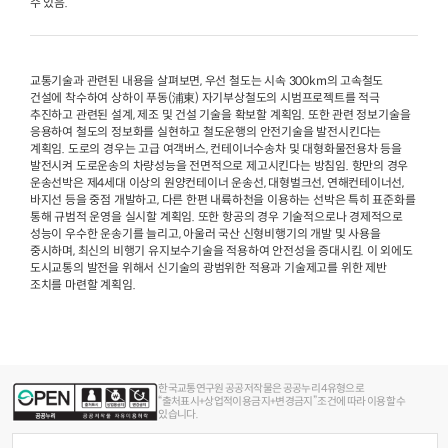
수 있음.
교통기술과 관련된 내용을 살펴보면, 우선 철도는 시속 300km의 고속철도
건설에 착수하여 상하이 푸동(浦東) 자기부상철도의 시범프로젝트를 적극
추진하고 관련된 설계, 제조 및 건설 기술을 확보할 계획임. 또한 관련 정보기술을
응용하여 철도의 정보화를 실현하고 철도운행의 안전기술을 발전시킨다는
계획임. 도로의 경우는 고급 여객버스, 컨테이너수송차 및 대형화물전용차 등을
발전시켜 도로운송의 차량성능을 전면적으로 제고시킨다는 방침임. 항만의 경우
운송선박은 제4세대 이상의 원양컨테이너 운송선, 대형벌크선, 연해컨테이너선,
바지선 등을 중점 개발하고, 다른 한편 내륙하천을 이용하는 선박은 특히 표준화를
통해 규범적 운영을 실시할 계획임. 또한 항공의 경우 기술적으로나 경제적으로
성능이 우수한 운송기를 늘리고, 아울러 국산 신형비행기의 개발 및 사용을
중시하며, 최신의 비행기 유지보수기술을 적용하여 안전성을 증대시킴. 이 외에도
도시교통의 발전을 위해서 신기술의 광범위한 적용과 기술제고를 위한 제반
조치를 마련할 계획임.
한국교통연구원 공공저작물은 공공누리 4유형으로
“출처표시+상업적이용금지+변경금지” 조건에 따라 이용할 수
있습니다.