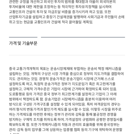
관련한 규정을 개선하고 외국인 투자의 범위를 확대함과 아울러 외국자본의
투자비율에 대한 제한을 조정하는 등 적극적인 투자유치정책을 실시하여
교통인프라 건설의 투자 및 자금조달 비중을 증가시키려 하고 있음. 또한
산업투자기금을 설립하고 중장기 건설채권을 발행하여 사회기금과 주민들이 손에
쥐고 있는 현금을 교통인프라 건설에 적극 끌어들일 계획임.
가격 및 기술부문
중국 교통가격개혁의 목표는 운송시장체제에 부합하는 운송비 책정 메커니즘을
설립하는 것임. 개혁의 구상은 시장 가격을 중심으로 정부의 지도가격을 결합하여
지도·관리하는 것임. 경쟁적 운송가격은 운송기업이 시장에 근거해 스스로
설정하도록 하고, 독점적 운송가격은 정부가 지도운임가 혹은 최고한계가를
설정하고, 구체적 가격수준은 기업이 시장에 근거하여 확정하도록 되어 있음.
도로통행료 등의 가격은 중국 정부가 최고한계가를 설정하고 기업이 그 아래
범위에서 책정하도록 함. 운송기업은 시장메커니즘을 충분히 이용하여 여러
방식으로 구성된 가격구조를 설정할 수 있게 되어있음. 특히 여객운임의 경우는
여러 형식의 변동가격과 할인가격 제도를 실시할 수 있음. 이렇듯 시장을 위주로
하는 가격제도를 마련한 후에는 정부가 관리와 감독을 통해 불공정한 경쟁을
방지하는 구체적 조치를 취하도록 하여, 가격설정의 규범화와 공평한 경쟁질서를
확보하도록 함. 또한 가격메커니즘의 작동과 관리의 효율화를 위해 중국정부는
관리·감독 등의 업무를 그에 상응하는 업종별 협회 등의 기구에 위탁하여 운영할