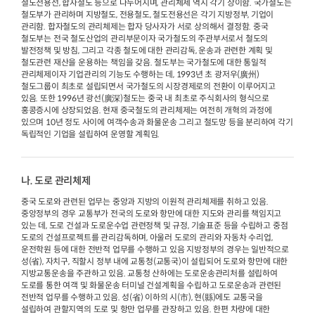
철도전용선, 합자철도 등으로 나누어지며, 관리체제 역시 각기 상이함. 국가철도는
철도부가 관리하며 지방철도, 전용철도, 철도전용선은 각기 지방정부, 기업이
관리함. 합자철도의 관리체제는 합자 당사자가 서로 상의해서 결정함. 중국
철도부는 전국 철도산업의 관리부문이자 국가철도의 주관부서로서 철도의
발전정책 및 방침, 그리고 각종 철도에 대한 관리감독, 운송과 관련한 계획 및
철도관련 재산을 운용하는 책임을 갖음. 철도부는 국가철도에 대한 통일적
관리체제이자 기업관리의 기능도 수행하는 데, 1993년 초 광저우(廣州)
철도그룹이 최초로 설립되면서 국가철도의 시장경제로의 전환이 이루어지고
있음. 또한 1996년 광선(廣深)철도는 중국 내 최초로 주식회사의 형식으로
홍콩증시에 상장되었음. 현재 중국철도의 관리체제는 여전히 개혁의 과정에
있으며 10년 정도 사이에 여객수송과 화물운송 그리고 철도망 등을 분리하여 각기
독립적인 기업을 설립하여 운영할 계획임.
나. 도로 관리체제
중국 도로와 관련된 업무는 중앙과 지방의 이원적 관리체제를 취하고 있음.
중앙정부의 경우 교통부가 전국의 도로와 항만에 대한 지도와 관리를 책임지고
있는 데, 도로 건설과 도로운수업 관련정책 및 규정, 기술표준 등을 수립하고 중점
도로의 건설프로젝트를 관리감독하며, 아울러 도로의 관리와 자동차 수리업,
운전학원 등에 대한 전반적 업무를 수행하고 있음 지방정부의 경우는 일반적으로
성(省), 자치구, 직할시 정부 내에 교통청(교통국)이 설립되어 도로와 항만에 대한
지방교통운송을 주관하고 있음. 교통청 산하에는 도로운송관리처를 설립하여
도로를 통한 여객 및 화물운송 터미널 건설계획을 수립하고 도로운송과 관련된
전반적 업무를 수행하고 있음. 성(省) 이하의 시(市), 현(縣)에도 교통국을
설립하여 관할지역의 도로 및 항만 업무를 관장하고 있음. 한편 차량에 대한