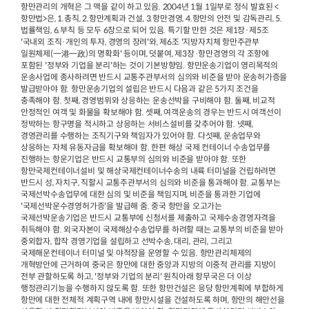
항만관리의 개혁은 그 맥을 같이 하고 있음. 2004년 1월 1일부로 정식 발효된 <
항만법>은, 1.총칙, 2.항만계획과 건설, 3.항만경영, 4.항만의 안전 및 감독관리, 5.
법률책임, 6.부칙 등 모두 6장으로 되어 있음. 특기할 만한 것은 제1장·제5조
'국내외 조직·개인의 투자, 경영의 장려'와, 제6조 '지방자치체 항만주관부
일원체제(一港一政)의 명확화' 등이며, 덧붙여, 제3장·항만경영의 각 조항에
포함된 '정부와 기업을 분리'하는 것이 기본방향임. 항만운송기업이 영리목적의
운송사업에 종사하려면 반드시 교통주관부서의 심의와 비준을 받아 운송허가증을
발급받아야 함. 항만운송기업의 설립은 반드시 다음과 같은 5가지 조건을
충족해야 함. 첫째, 경영범위와 상응하는 운송선박을 구비해야 함. 둘째, 비교적
안정적인 여객 및 화물을 확보해야 함. 셋째, 여객운송의 경우는 반드시 여객선이
정박하는 항구명을 적시하고 상응하는 서비스설비를 갖추어야 함. 넷째,
경영관리를 수행하는 조직기구와 책임자가 있어야 함. 다섯째, 운송업무와
상응하는 자체 유동자금을 확보해야 함. 한편 해상 국제 컨테이너 수송업무를
진행하는 항운기업은 반드시 교통부의 심의와 비준을 받아야 함. 또한
항만국제컨테이너설비 및 해상국제컨테이너수송의 내륙 터미널을 건립하려면
반드시 성, 자치구, 직할시 교통주관부서의 심의와 비준을 통과해야 함. 교통부는
국제선박수송업무에 대한 심의 및 비준을 책임지며, 비준을 통과한 기업에
'국제선박운수경영허가증'을 발급해 줌. 중국 항만을 오고가는
국제선박운송기업은 반드시 교통부에 신청서를 제출하고 국제수송경영자격을
취득해야 함. 외국자본이 국제해상수송업무를 하려할 때는 교통부의 비준을 받아
중외합자, 합작 경영기업을 설립하고 선박수송, 대리, 관리, 그리고
국제해운컨테이너 터미널 및 야적장을 운영할 수 있음. 항만관리체제의
개혁방안에 근거하여 중국은 항만에 대한 중앙과 지방의 이중적 관리를 지방이
전부 관할하도록 하고, '정부와 기업의 분리' 원칙아래 항무국은 더 이상
행정관리기능을 수행하지 않도록 함. 또한 항만건설은 응당 항만계획에 부합하게
항만에 대한 전체적 계획구역 내에 항만시설을 건설하도록 하며, 항만의 해안선을