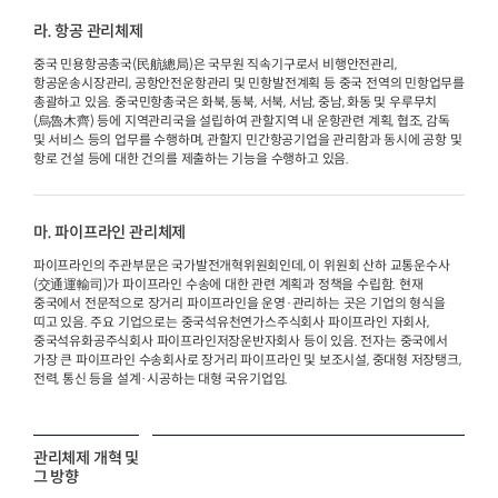
라. 항공 관리체제
중국 민용항공총국(民航總局)은 국무원 직속기구로서 비행안전관리,
항공운송시장관리, 공항안전운항관리 및 민항발전계획 등 중국 전역의 민항업무를
총괄하고 있음. 중국민항총국은 화북, 동북, 서북, 서남, 중남, 화동 및 우루무치
(烏魯木齊) 등에 지역관리국을 설립하여 관할지역 내 운항관련 계획, 협조, 감독
및 서비스 등의 업무를 수행하며, 관할지 민간항공기업을 관리함과 동시에 공항 및
항로 건설 등에 대한 건의를 제출하는 기능을 수행하고 있음.
마. 파이프라인 관리체제
파이프라인의 주관부문은 국가발전개혁위원회인데, 이 위원회 산하 교통운수사
(交通運輸司)가 파이프라인 수송에 대한 관련 계획과 정책을 수립함. 현재
중국에서 전문적으로 장거리 파이프라인을 운영·관리하는 곳은 기업의 형식을
띠고 있음. 주요 기업으로는 중국석유천연가스주식회사 파이프라인 자회사,
중국석유화공주식회사 파이프라인저장운반자회사 등이 있음. 전자는 중국에서
가장 큰 파이프라인 수송회사로 장거리 파이프라인 및 보조시설, 중대형 저장탱크,
전력, 통신 등을 설계·시공하는 대형 국유기업임.
관리체제 개혁 및
그 방향