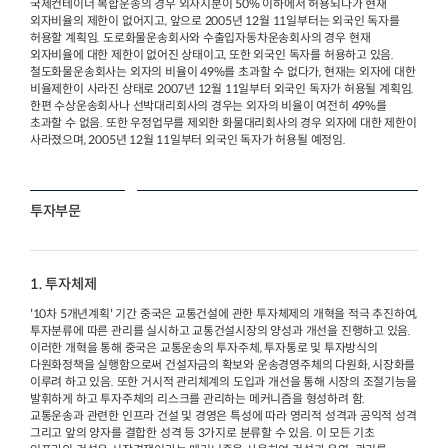
국제컨테이너 복합운송의 경우 외자지분이 50% 이하에서 허용되다가 현재
외자비율의 제한이 없어지고, 앞으로 2005년 12월 11일부터는 외국인 독자를
허용할 계획임. 도로화물운송회사와 수출입자동차운송회사의 경우 현재
외자비율에 대한 제한이 없어진 상태이고, 또한 외국인 독자를 허용하고 있음.
철도화물운송회사는 외자의 비율이 49%를 초과할 수 없다가, 현재는 외자에 대한
비율제한이 사라진 상태로 2007년 12월 11일부터 외국인 독자가 허용될 계획임.
한편 수상운송회사나 선박대리회사의 경우는 외자의 비율이 여전히 49%를
초과할 수 없음. 또한 우정업무를 제외한 화물대리회사의 경우 외자에 대한 제한이
사라졌으며, 2005년 12월 11일부터 외국인 독자가 허용될 예정임.
투자부문
1. 투자체제
'10차 5개년계획' 기간 중국은 교통건설에 관한 투자체제의 개혁을 적극 추진하여,
투자분류에 따른 관리를 실시하고 교통건설시장의 양성과 개선을 진행하고 있음.
이러한 개혁을 통해 중국은 교통운송의 투자주체, 투자통로 및 투자방식의
다원화정책을 실행함으로써 건설자금의 확보와 운송경영주체의 다원화, 시장화를
이루려 하고 있음. 또한 거시적 관리체계의 도입과 개선을 통해 시장의 조절기능을
발휘하게 하고 투자주체의 리스크를 관리하는 메커니즘을 형성하려 함.
교통운송과 관련한 인프라 건설 및 경영은 특성에 따라 영리적 성격과 공익적 성격
그리고 앞의 양자를 결합한 성격 등 3가지로 분류할 수 있음. 이 모든 기초