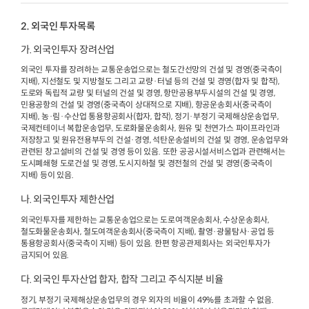
2. 외국인 투자목록
가. 외국인투자 장려산업
외국인 투자를 장려하는 교통운송업으로는 철도간선망의 건설 및 경영(중국측이
지배), 지선철도 및 지방철도 그리고 교량·터널 등의 건설 및 경영(합자 및 합작),
도로와 독립적 교량 및 터널의 건설 및 경영, 항만공용부두시설의 건설 및 경영,
민용공항의 건설 및 경영(중국측이 상대적으로 지배), 항공운송회사(중국측이
지배), 농·림·수산업 통용항공회사(합자, 합작), 정기·부정기 국제해상운송업무,
국제컨테이너 복합운송업무, 도로화물운송회사, 원유 및 천연가스 파이프라인과
저장창고 및 원유전용부두의 건설·경영, 석탄운송설비의 건설 및 경영, 운송업무와
관련된 창고설비의 건설 및 경영 등이 있음. 또한 공공시설서비스업과 관련해서는
도시폐쇄형 도로건설 및 경영, 도시지하철 및 경전철의 건설 및 경영(중국측이
지배) 등이 있음.
나. 외국인투자 제한산업
외국인투자를 제한하는 교통운송업으로는 도로여객운송회사, 수상운송회사,
철도화물운송회사, 철도여객운송회사(중국측이 지배), 촬영·광물탐사·공업 등
통용항공회사(중국측이 지배) 등이 있음. 한편 항공관제회사는 외국인투자가
금지되어 있음.
다. 외국인 투자산업 합자, 합작 그리고 주식지분 비율
정기, 부정기 국제해상운송업무의 경우 외자의 비율이 49%를 초과할 수 없음.