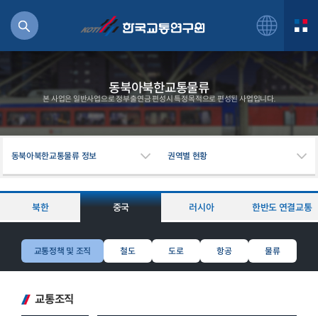
동북아북한교통물류
본 사업은 일반사업으로 정부출연금 편성시 특정목적으로 편성된 사업입니다.
북
동북아북한교통물류 정보
권역별 현황
거
주행
항공
북한
중국
러시아
한반도 연결교통
잡비용
물
교통정책 및 조직
철도
도로
항공
물류
교통
운임
교통조직
일반사업보고서
기획도서