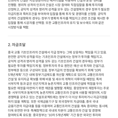
인프라의 건설은 시장경쟁이라는 메커니즘을 사용하여 건설과 운영·관리를
진행함. 영리적 성격의 인프라 건설은 시장 참여와 직접입찰을 통해 투자자를
선정하고, 공익적 성격과 영리적 성격을 모두 갖는 건설항목의 경우 정부가 필요한
자금지원과 특허조건을 부여하여 입찰을 통해 투자 및 경영자를 선정함. 공익적
성격의 건설항목의 경우는 정부가 명확히 투자를 책임지고 관련 조건을 제시한 후
입찰을 통해 시공자를 선택함. 또한 교통인프라의 유지 및 보수에도 이와 같은
시장방식을 택함.
2. 자금조달
중국 교통 기초인프라의 건설에서 각급 정부는 그에 상응하는 책임을 지고 있음.
완전한 공익적 성격을 띠는 기초인프라 건설에서는 정부가 투자를 책임지고,
공익적 성격과 영리적 성격을 모두 갖는 기초인프라 건설의 경우에는 정부가
필요한 투자를 책임지게 됨. 정부투자의 주요 원천은 예산 내 투자와 건설기금,
정부채권 등으로 구성되어 있음. 정부기금의 안정성을 확보하기 위해 '10차
5개년계획' 기간 내에 정부기금제도를 개선할 계획으로 있으며, 교통인프라의
건설 및 유지자금 확보를 위해 비용 및 세수의 개혁이 이루어질 예정임. 특히
서부지역 등과 같은 빈곤지역과 농촌지역의 교통 인프라건설에 역점을 두어
필요한 재정을 마련하기 위한 채권을 발행할 계획임. 중앙정부의 재정투자는 주로
중·서부지역과 동북지역, 농촌지역의 교통인프라 건설에 사용할 예정이며, 시장
경쟁력을 갖추고 있는 건설프로젝트에는 정부가 더 이상 투자하거나 자금지원을
하지 않을 계획임. 또한 국제금융기구 및 외국정부의 자금대출, 중국 국내
금융기관의 자금대출 등을 이용하여 교통인프라의 건설을 계속 증대하는 동시에,
더욱 유연한 우대·특혜정책으로 국내외 자본이 교통인프라 건설 및 경영에
참여하도록 유도함. 중국정부는 '10차 5개년계획' 기간 동안 외국인 투자와