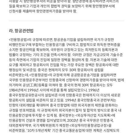
사용할 시 항만행정부서의 비준을 받아야 함. 항만경영에 종사하려면 서비스의
질을 확보하고 기업과 개인의 합법적 권익을 보장하기 위해 항만행정부서에
신청서를 제출하여 항만경영허가증을 받아야 함.
라. 항공관련법
<민용항공법>의 규정에 따르면, 항공운송기업을 설립하려면 국가가 규정한
비행안전요구에 부합하는 민용항공기를 구비하고, 합법적으로 취득한 면허증을
소지한 항공인력을 확보하며, 국무원이 규정하고 있는 최저한도의 등록자본과
법률이 규정하는 기타 조건을 만족시켜야 함. 이러한 규정은 자금규모와 기술수준
등의 측면에서 기업의 진입에 일정한 장벽을 형성하게 함. 자본과 기술에 대한
요구를 제외하고 항공회사의 진입을 막는 가장 주요한 장벽은 항공회사에 대한
행정심의 및 비준임. 중국은 현재까지 모두 30여 항공회사의 설립을
비준하였는데, <민용항공법>의 규정에 의해 공공항공운송기업을 설립하려면
국무원 민용항공주관부처인 민항총국에 신청하여 경영허가증을 받아야 하며, 법에
의거하여 공상(工商)등록을 마쳐야 함. 중국의 현재 30여 항공회사는 모두
1984년에서 1996년 사이에 비준을 통해 설립되었으나, 1996년
중국우정항공유한공사의 설립비준 이래 민항총국은 현재까지 더 이상의 새로운
항공회사의 설립을 비준하지 않고 있음. 1994년 중국민항총국과 관련부처는
민항의 대외개방을 확대하여 중국 민항업에 대한 외국자본의 제한을 완화하는
규정을 반포하였음. 이 규정에 따라 외국자본이 합자 및 합작의 방식으로 중국 내
민용공항건설에 투자할 수 있게 됨. 중국정부는 <외상투자산업 지도목록>에
민용공항의 건설과 경영을 집어넣었으며, 2002년 중국 국무원은 민항총국,
대외경제무역부, 국가계획위원회가 제정한 <외상투자민용항공업규정>을
비준하였음. '10차 5개년계획' 기간 중국교통운송업에 대한 계획은 시장제도의