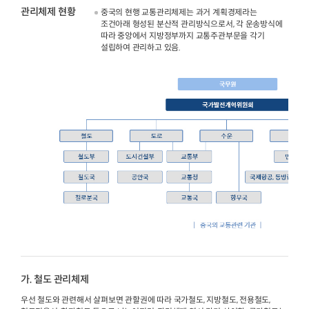
관리체제 현황
중국의 현행 교통관리체제는 과거 계획경제라는
조건아래 형성된 분산적 관리방식으로서, 각 운송방식에
2024년 국가교통조사 및 분석
2024 생활물류 서비스 보
따라 중앙에서 지방정부까지 교통주관부문을 각기
요약보고서
설립하여 관리하고 있음.
택배
배달대행
퀵서비
전국여객OD
여객통행량
통행발생모형
소화물배송대행
수단분담모형
여객OD현행화
2025.09.30
권역별통행지표
사회경제지표
교통수요예측
2024.12.31
가. 철도 관리체제
우선 철도와 관련해서 살펴보면 관할권에 따라 국가철도, 지방철도, 전용철도,