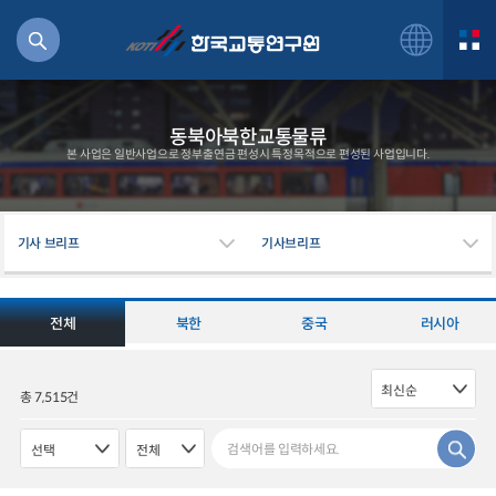
동북아북한교통물류
본 사업은 일반사업으로 정부출연금 편성시 특정목적으로 편성된 사업입니다.
북
기사 브리프
기사브리프
거
주행
항공
전체
북한
중국
러시아
잡비용
물
교통
총 7,515건
운임
일반사업보고서
기획도서