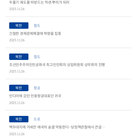
두줄기 궤도를 떠받드는 억센 뿌리가 되리
2025.11.26
북한
철도
긴절한 경제문제해결에 력량을 집중
2025.11.26
북한
철도
조선민주주의인민공화국 최고인민회의 상임위원회 상무회의 진행
2025.11.26
북한
항공
인디아에 갔던 민용항공대표단 귀국
2025.11.26
북한
도로
백두대지에 거세찬 애국의 숨결 약동한다 -당정책관철에서 큰걸음을 내짚고있는 량강도의 일군들과 근로자들을 만나보고-
2025.11.26