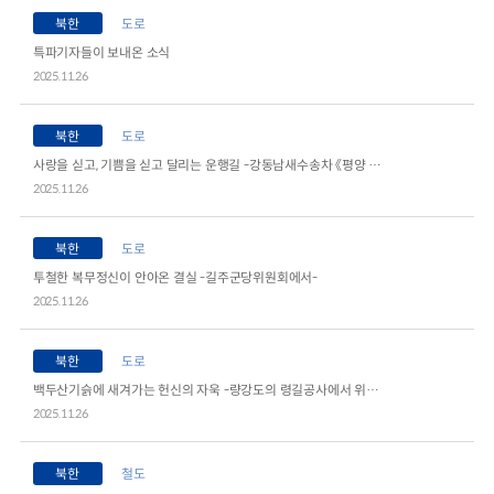
북한
도로
2024년 국가교통조사 및 분석
2024 생활물류 서비스 보
특파기자들이 보내온 소식
요약보고서
2025.11.26
택배
배달대행
퀵서비
전국여객OD
여객통행량
통행발생모형
소화물배송대행
수단분담모형
여객OD현행화
북한
도로
2025.09.30
권역별통행지표
사회경제지표
사랑을 싣고, 기쁨을 싣고 달리는 운행길 -강동남새수송차 《평양 53-2124》호를 타고
교통수요예측
2024.12.31
2025.11.26
북한
도로
투철한 복무정신이 안아온 결실 -길주군당위원회에서-
2025.11.26
북한
도로
백두산기슭에 새겨가는 헌신의 자욱 -량강도의 령길공사에서 위훈을 떨치고있는 각 도철도건설사업소 로동계급의 투쟁-
2025.11.26
북한
철도