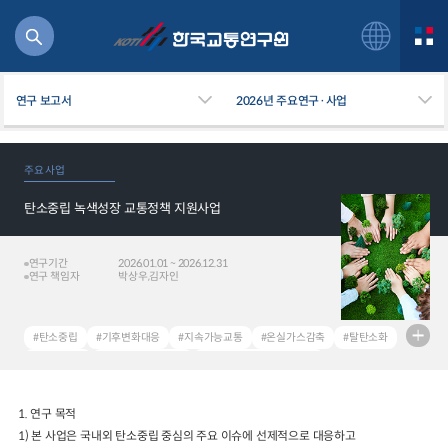
연구 보고서
2026년 주요연구·사업
주요 사업
탄소중립 녹색성장 교통정책 지원사업
북
거
주행
연구기간
2026.01.01 ~ 2026.12.31
연구 책임자
박상우,김자인
항공
잡비용
물
#탄소중립
#기후변화대응
#지속가능교통
#온실가스감축
#탈탄소화
교통
#Net-Zero
#Climate Change
#Sustainable Transport
운임
#GHG Emission
#Decarbonizing Transport
1. 연구 목적
1)
본 사업은 국내외 탄소중립 중심의 주요 이슈에 선제적으로 대응하고
일반사업보고서
기획도서