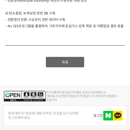
-
순환경제
(Recycle economy)
측면의 수송부문 대응 방안
4)
탄소중립
·
녹색성장 관련
DB
구축
-
친환경차 전환
,
수요관리 관련 데이터 구축
-
Arc GIS
프로그램을 활용하여
,
기초지자체 온실가스 감축 목표 및 이행점검 결과 표출
목록
한국교통연구원 공공저작물은 공공누리 4유형으로
“출처표시+상업적이용금지+변경금지” 조건에 따라 이용할 수
있습니다.
현재 페이지 정보에 대해 만족도 의견을 남기시려면
로그인
로그인해주세요.