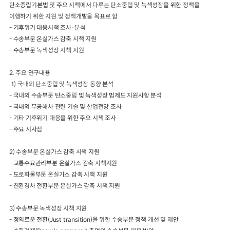
탄소중립기본법 및 주요 시책에서 다루는 탄소중립 및 녹색성장을 위한 정책을
이행하기 위한 지원 및 정책개발을 목표로 함
2024년 국가교통조사 및 분석
2024 생활물류 서비스 보
-
기후위기 대응시책 조사
·
분석
요약보고서
택배
배달대행
퀵서비
-
수송부문 온실가스 감축 시책 지원
전국여객OD
여객통행량
통행발생모형
소화물배송대행
-
수송부문 녹색성장 시책 지원
수단분담모형
여객OD현행화
2025.09.30
권역별통행지표
사회경제지표
2. 주요 연구내용
교통수요예측
1)
국내외 탄소중립 및 녹색성장 동향 분석
2024.12.31
-
국내외 수송부문 탄소중립 및 녹색성장 법제도 지원사항 분석
-
국내외 무공해차 관련 기술 및 산업전망 조사
-
기타 기후위기 대응을 위한 주요 시책 조사
-
주요 시사점
2)
수송부문 온실가스 감축 시책 지원
-
교통수요관리부분 온실가스 감축 시책지원
-
도로화물부문 온실가스 감축 시책 지원
-
친환경차 전환부문 온실가스 감축 시책 지원
3)
수송부문 녹색성장 시책 지원
-
정의로운 전환
(Just transition)
을 위한 수송부문 정책 개선 및 제안