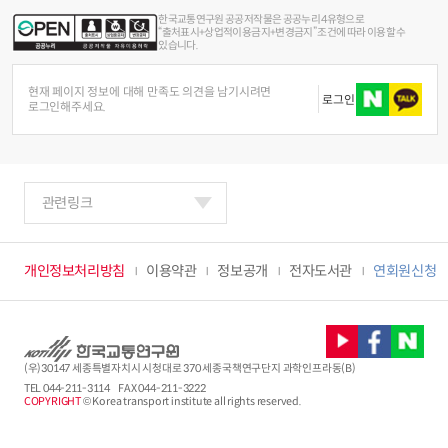
한국교통연구원 공공저작물은 공공누리 4유형으로
“출처표시+상업적이용금지+변경금지” 조건에 따라 이용할 수
있습니다.
현재 페이지 정보에 대해 만족도 의견을 남기시려면
로그인
로그인해주세요.
관련링크
개인정보처리방침
이용약관
정보공개
전자도서관
연회원신청
(우)30147 세종특별자치시 시청대로 370 세종국책연구단지 과학인프라동(B)
TEL
044-211-3114
FAX 044-211-3222
COPYRIGHT
© Korea transport institute all rights reserved.