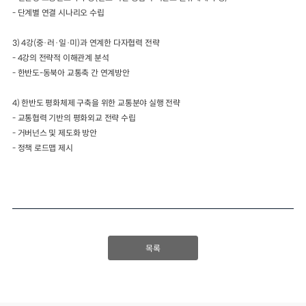
-
단계별 연결 시나리오 수립
3)
4
강
(
중
·
러
·
일
·
미
)
과 연계한 다자협력 전략
-
4
강의 전략적 이해관계 분석
-
한반도
-
동북아 교통축 간 연계방안
4)
한반도 평화체제 구축을 위한 교통분야 실행 전략
-
교통협력 기반의 평화외교 전략 수립
-
거버넌스 및 제도화 방안
-
정책 로드맵 제시
목록