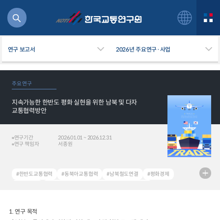
연구 보고서
2026년 주요연구·사업
주요 연구
지속가능한 한반도 평화 실현을 위한 남북 및 다자
북
교통협력방안
거
주행
연구기간
2026.01.01 ~ 2026.12.31
항공
연구 책임자
서종원
잡비용
물
#한반도교통협력
#동북아교통협력
#남북철도연결
#평화경제
교통
#다자협력
#Korean Peninsula Transport cooperation
운임
#Northeast Asia Transport cooperation
#Inter-Korean Railway Connection
#Peace economy
1.
연구 목적
일반사업보고서
기획도서