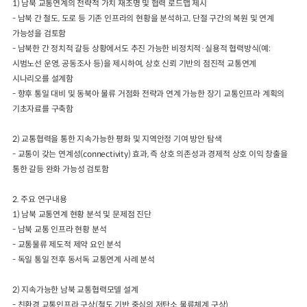
#Multilateral cooperation
1)
남북 교통연계의 전략적 가치 재조명 및 협력 로드맵 제시
-
남북 간 철도
,
도로 등 기존 인프라의 현황을 분석하고
,
단절 구간의 복원 및 연계
2024년 국가교통조사 및 분석
2024 생활물류 서비스 보
가능성을 검토함
요약보고서
-
남북한 간 정치적 갈등 상황에서도 추진 가능한 비정치적
·
실용적 협력방식
(
예
:
택배
배달대행
퀵서비
전국여객OD
여객통행량
통행발생모형
시범노선 운영
,
공동조사 등
)
을 제시하여
,
상호 신뢰 기반의 점진적 교통연계
소화물배송대행
수단분담모형
여객OD현행화
시나리오를
설계함
2025.09.30
-
향후 통일 대비 및 동북아 물류 거점화 전략과 연계 가능한 장기 교통인프라 계획의
권역별통행지표
사회경제지표
기초자료를 구축함
교통수요예측
2024.12.31
2)
교통협력을 통한 지속가능한 평화 및 지역안정 기여 방안 탐색
-
교통이 갖는 연계성
(connectivity)
효과
,
즉 상호 의존성과 경제적 상호 이익 창출을
통한 갈등 완화 가능성 검토함
2.
주요 연구내용
1)
남북 교통연계 현황 분석 및 문제점 진단
-
남북 교통 인프라 현황 분석
-
교통물류 제도적 제약 요인 분석
-
독일 통일 전후 동서독 교통연계 사례 분석
2)
지속가능한 남북 교통협력모델 설계
-
친환경 교통인프라 구상
(
철도 기반 중심의 저탄소 물류체계 구상
)