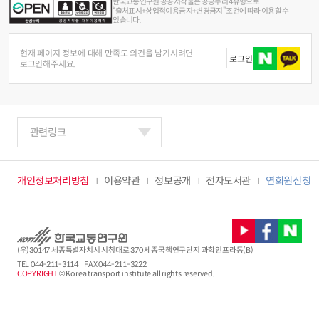
한국교통연구원 공공저작물은 공공누리 4유형으로
“출처표시+상업적이용금지+변경금지” 조건에 따라 이용할 수
있습니다.
현재 페이지 정보에 대해 만족도 의견을 남기시려면
로그인
로그인해주세요.
관련링크
개인정보처리방침
이용약관
정보공개
전자도서관
연회원신청
(우)30147 세종특별자치시 시청대로 370 세종국책연구단지 과학인프라동(B)
TEL
044-211-3114
FAX 044-211-3222
COPYRIGHT
© Korea transport institute all rights reserved.