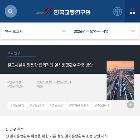
연구 보고서
2026년 주요연구·사업
주요 연구
철도시설을 활용한 합리적인 열차운행횟수 확충 방안
북
거
주행
연구기간
2026.01.01 ~ 2026.12.31
연구 책임자
이호
항공
잡비용
물
#철도운영
#철도건설
#선로용량
#열차운행횟수
#수요분석
교통
#Operation
#Construction
#Rail capacity
#Frequency
운임
#Demand Forecasting
1.
연구 목적
1)
열차운행횟수 확충을 위한 기존 철도 열차운행횟수 조정 방안 제시
일반사업보고서
기획도서