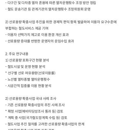
-
다구간 및 다차종 열차 혼용에 따른 열차운행횟수 조정 방안 정립
-
철도 운송기관 등 관계기관의 열차운행횟수 조정위원회 운영
2024년 국가교통조사 및 분석
2024 생활물류 서비스 보
요약보고서
택배
배달대행
퀵서비
2)
선로용량 확충사업 추진을 위한 경제적 편익 항목 발굴하여 이용자 요구수준에
전국여객OD
여객통행량
통행발생모형
소화물배송대행
부합
하는 철도서비스 제공 기여
수단분담모형
여객OD현행화
-
이용자 선택가치 제고로 이용 환경 개선 효과
2025.09.30
권역별통행지표
사회경제지표
-
선로용량 증대를 반영한 운영자의 운임수입 효과
교통수요예측
2024.12.31
2.
주요 연구내용
1)
선로용량 포화구간 현황 분석
-
철도시설 및 운영 현황 분석
*
선구별 선로 여유용량
(
선로이용률
)
-
노선별 열차종별 열차운행횟수
-
시공간적 집중률 이용 현황 분석
2)
선로용량 확충사업 국내 사례 조사
-
기존 선로용량 확충사업의 추진 사례 조사
*
확정 사업
(
예비타당성조사 통과 등
)
검토
*
계획 중 사업
(
국가철도망계획 수립 등
)
검토
-
철도사업 추진 절차를 고려한 선로용량 확충사업의 한계