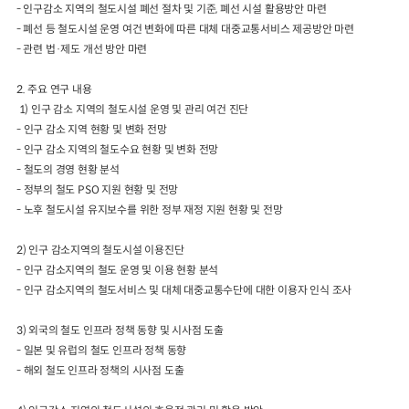
- 인구감소 지역의 철도시설 폐선 절차 및 기준
,
폐선 시설 활용방안 마련
- 폐선 등 철도시설 운영 여건 변화에 따른 대체 대중교통서비스 제공방안 마련
2024년 국가교통조사 및 분석
2024 생활물류 서비스 보
- 관련 법
·
제도 개선 방안 마련
요약보고서
택배
배달대행
퀵서비
전국여객OD
여객통행량
통행발생모형
소화물배송대행
2.
주요 연구 내용
수단분담모형
여객OD현행화
1)
인구 감소 지역의 철도시설 운영 및 관리 여건 진단
2025.09.30
권역별통행지표
사회경제지표
-
인구 감소 지역 현황 및 변화 전망
교통수요예측
-
인구 감소 지역의 철도수요 현황 및 변화 전망
2024.12.31
-
철도의 경영 현황 분석
-
정부의 철도
PSO
지원 현황 및 전망
-
노후 철도시설 유지보수를 위한 정부 재정 지원 현황 및 전망
2)
인구 감소지역의 철도시설 이용진단
-
인구 감소지역의 철도 운영 및 이용 현황 분석
-
인구 감소지역의 철도서비스 및 대체 대중교통수단에 대한 이용자 인식 조사
3)
외국의 철도 인프라 정책 동향 및 시사점 도출
-
일본 및 유럽의 철도 인프라 정책 동향
-
해외 철도 인프라 정책의 시사점 도출