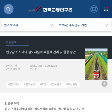
연구 보고서
2026년 주요연구·사업
주요 연구
인구감소 시대의 철도시설의 효율적 관리 및 활용 방안
북
거
주행
연구기간
2026.01.01 ~ 2026.12.31
연구 책임자
문진수
항공
잡비용
물
#철도시설
#철도운영
#폐선
#인구감소
#폐선활용
교통
#Railway Infrastructure
#Railway Operation
운임
#Abandoned Railroad Track
#Population decline
#Use of Abandoned Railroad Track
1.
연구 목적
1)
인구감소 지역에 대한
철도시설의 효율적 관리 및 활용 방안 마련
일반사업보고서
기획도서