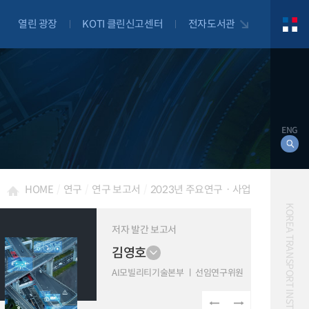
열린 광장
KOTI 클린신고센터
전자도서관
ENG
HOME
연구
연구 보고서
2023년 주요연구ㆍ사업
KOREA TRANSPORT INSTITUTE
저자 발간 보고서
김영호
대북
자전거
AI모빌리티기술본부
선임연구위원
자율주행
물류
항공
교통혼잡비용