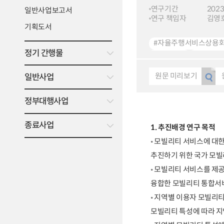
연구기간
2023
일반사업보고서
연구 책임자
김영
기획도서
#자율주행서비스상용
정기 간행물
#빅데이터
#차량공
#Automated Driving 
원문 미리보기
일반사업
#Big Data
#Car Sha
정부대행사업
종료사업
1. 추진배경 연구 목적
◦ 모빌리티 서비스에 대
추진하기 위한 국가 모빌
◦ 모빌리티 서비스를 제
융합한 모빌리티 통합서비
◦ 지역별 이용자 모빌리
모빌리티 특성에 따라 