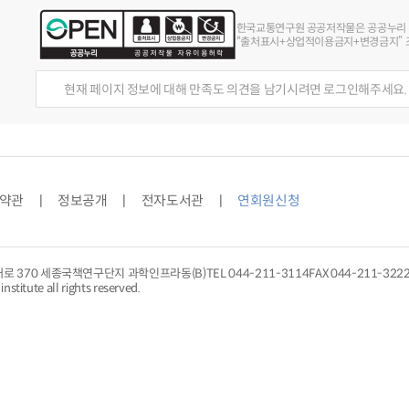
한국교통연구원 공공저작물은 공공누리
“출처표시+상업적이용금지+변경금지” 조
현재 페이지 정보에 대해 만족도 의견을 남기시려면 로그인해주세요.
약관
정보공개
전자도서관
연회원신청
대로 370 세종국책연구단지 과학인프라동(B)
TEL
044-211-3114
FAX 044-211-322
nstitute all rights reserved.