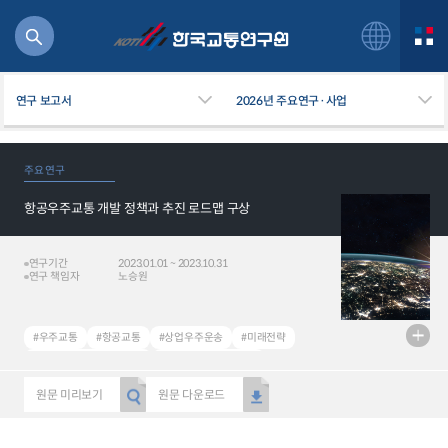
연구 보고서
2026년 주요연구·사업
주요 연구
항공우주교통 개발 정책과 추진 로드맵 구상
북
거
주행
연구기간
2023.01.01 ~ 2023.10.31
연구 책임자
노승원
항공
잡비용
물
#우주교통
#항공교통
#상업우주운송
#미래전략
교통
#Space Transportation
#Air Transportation
운임
#Commercial Space Transport
#Future Strategy
원문 미리보기
원문 다운로드
일반사업보고서
기획도서