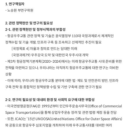
1. 연구책임자
- 노승원 부연구위원
2024년 국가교통조사 및 분석
2024 생활물류 서비스 보
요약보고서
택배
배달대행
퀵서비
2. 관련 정책현안 및 연구의 필요성
전국여객OD
여객통행량
통행발생모형
소화물배송대행
2-1. 관련 정책현안 및 정부시책과의 부합성
수단분담모형
여객OD현행화
- 항공우주교통 관련 정책 및 기술은 윤석열정부 110대 국정과제로서 체계적인
2025.09.30
권역별통행지표
사회경제지표
정책수립 및 기술 개발, 인프라 구축 등 조속하고 선제적인 추진이 필요
교통수요예측
[국정목표 4] 자율과 창의로 만드는 담대한 미래
2024.12.31
(국정과제79) 우주강국 도약 및 대한민국 우주시대 개막
- 제3차 항공정책기본계획(2020~2024)에서는 미래 항공우주교통 시대 준비를 위한
전략을 마련하고 있으나, 우리나라는 아직까지 항공우주교통에 대한 연구는 미비한
상황
- 이에 따라, 우리나라 항공우주교통 분야에 대한 법·제도 및 안전관리 방안, 인프라
구축 전략 등 종합적인 정책방향 수립 및 기반 구축에 관한 연구가 필요
2-2. 연구의 필요성 및 대내외 환경 및 사회적 요구에 대한 부합성
- 미국연방항공청(FAA)은 1995년부터 민간우주운송사무국(Office of Commercial
Space Transportation)을 통해 상업우주운송 장려 및 관련 법령 제정 등을 전담
- 또한, ICAO는 ‘15년 UNOOSA(United Nations Office for Outer Space Affairs)
와 공동으로 항공우주 심포지엄을 개최하여 미래 우주교통시대를 대비한 여러