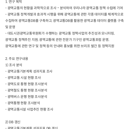
1.
연구 목적
-
광역교통의 현황을 과학적으로 조사
‧
분석하여 우리나라 광역교통 정책 수립에 기여
일반사업보고서
기획도서
-
광역교통 정책개발과 효과적 시행을 위해 광역교통에 관한 각종 데이터를 체계적으로
수집하여 광역교통
DB
를 구축하고
,
광역교통
DB
를 활용한 광역교통 데이터 플랫폼 구축
2024년 국가교통조사 및 분석
2024 생활물류 서비스 보
및 운영
요약보고서
택배
배달대행
퀵서비
-
대도시권광역교통위원회가 수행하는 광역교통 정책사업의 추진성과 모니터링
,
전국여객OD
여객통행량
통행발생모형
소화물배송대행
광역교통 정책추진 지원
,
광역교통에 관한 전문가 기구인 광역교통포럼 운영
,
수단분담모형
여객OD현행화
광역교통에 관한 연구 및 정책 등의 안내와 홍보를 위한 브리프 발간 등 정책지원
2025.09.30
권역별통행지표
사회경제지표
교통수요예측
2.
주요 연구내용
2024.12.31
1)
조사 분석
-
광역교통기본계획 성과지표 조사
-
광역교통 시설 현황 조사
-
광역도로 통행 현황 조사분석
-
광역철도 통행 현황 조사분석
-
광역버스 운행 현황 조사분석
-
광역통행 현황 조사분석
-
광역교통시설 사업추진 현황 조사
2)
DB
갱신
-
광역교통기본계획 성과지표
DB
갱신