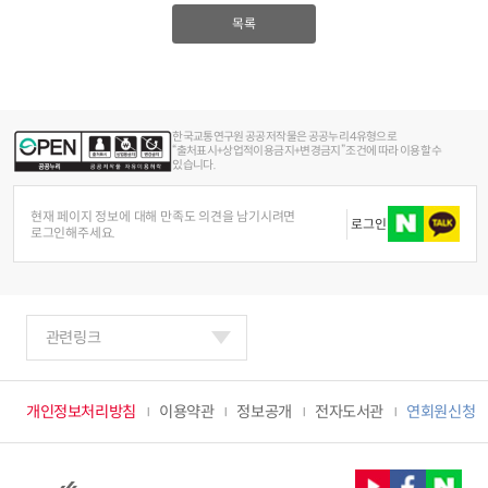
목록
2024년 국가교통조사 및 분석
2024 생활물류 서비스 보
요약보고서
택배
배달대행
퀵서비
전국여객OD
여객통행량
통행발생모형
소화물배송대행
수단분담모형
여객OD현행화
2025.09.30
한국교통연구원 공공저작물은 공공누리 4유형으로
권역별통행지표
사회경제지표
“출처표시+상업적이용금지+변경금지” 조건에 따라 이용할 수
있습니다.
교통수요예측
2024.12.31
현재 페이지 정보에 대해 만족도 의견을 남기시려면
로그인
로그인해주세요.
관련링크
개인정보처리방침
이용약관
정보공개
전자도서관
연회원신청