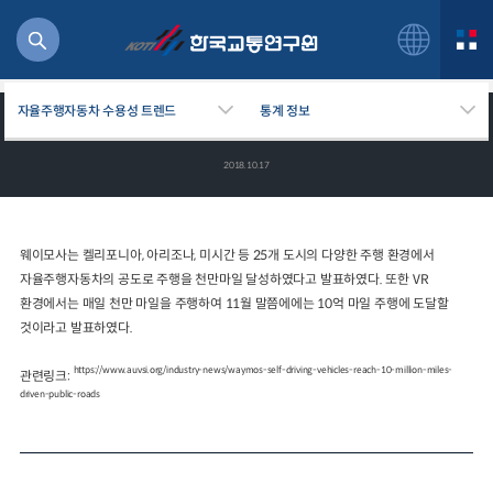
자율주행자동차 수용성 트렌드
통계 정보
미국 웨이모사의 자율주행자동차 공공도로주행 천만마일 달성
2018.10.17
북
웨이모사는 켈리포니아, 아리조나, 미시간 등 25개 도시의 다양한 주행 환경에서
거
자율주행자동차의 공도로 주행을 천만마일 달성하였다고 발표하였다. 또한 VR
주행
환경에서는 매일 천만 마일을 주행하여 11월 말쯤에에는 10억 마일 주행에 도달할
항공
것이라고 발표하였다.
잡비용
물
https://www.auvsi.org/industry-news/waymos-self-driving-vehicles-reach-10-million-miles-
관련링크:
교통
driven-public-roads
운임
일반사업보고서
기획도서