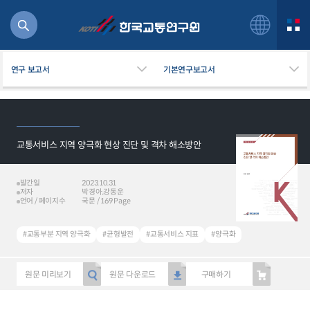
연구 보고서
기본연구보고서
교통서비스 지역 양극화 현상 진단 및 격차 해소방안
북
거
주행
발간일
2023.10.31
저자
박경아,강동운
항공
언어 / 페이지수
국문 / 169 Page
잡비용
물
#교통부분 지역 양극화
#균형발전
#교통서비스 지표
#양극화
교통
운임
원문 미리보기
원문 다운로드
구매하기
일반사업보고서
기획도서