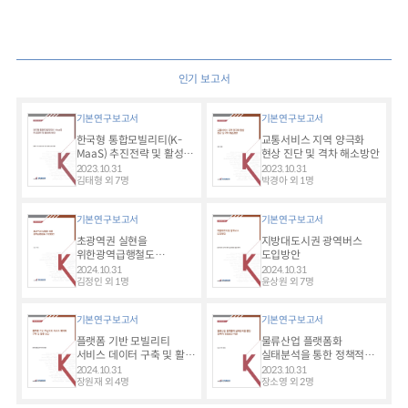
인기 보고서
기본연구보고서
기본연구보고서
한국형 통합모빌리티(K-
교통서비스 지역 양극화
MaaS) 추진전략 및 활성화
현상 진단 및 격차 해소방안
방안
2023.10.31
2023.10.31
김태형 외 7명
박경아 외 1명
기본연구보고서
기본연구보고서
초광역권 실현을
지방대도시권 광역버스
위한광역급행철도
도입방안
추진방안
2024.10.31
2024.10.31
김정인 외 1명
윤상원 외 7명
기본연구보고서
기본연구보고서
플랫폼 기반 모빌리티
물류산업 플랫폼화
서비스 데이터 구축 및 활용
실태분석을 통한 정책적
방안
대응방안 마련
2024.10.31
2023.10.31
장원재 외 4명
장소영 외 2명