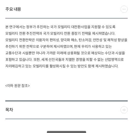
주요 내용
2024년 국가교통조사 및 분석
2024 생활물류 서비스 보
요약보고서
택배
배달대행
퀵서비
전국여객OD
여객통행량
통행발생모형
본 연구에서는 정부가 추진하는 국가 모빌리티 대전환사업을 지원할 수 있도록
소화물배송대행
모빌리티 전환 추진전략과 국가 모빌리티 전환 중장기 전략을 제시하였습니다.
수단분담모형
여객OD현행화
2025.09.30
모빌리티 전환전략은 이용자의 편의성, 양극화 해소, 탄소저감, 안전성 및 쾌적성 향상을
권역별통행지표
사회경제지표
추진하기 위한 전략으로 구분하여 제시하였으며, 현재 우리가 사용하고 있는
교통수요예측
2024.12.31
교통수단과 시설뿐만 아니라 가까운 미래에 상용화될 것으로 예상되는 수단과 시설을
포함하고 있습니다. 또한, 세계 선진국들과 치열한 경쟁을 피할 수 없는 산업영역으로
자리매김하고 있는 모빌리티를 활성화시킬 수 있는 방안도 함께 제시하였습니다.
<이하 원문 참조>
목차