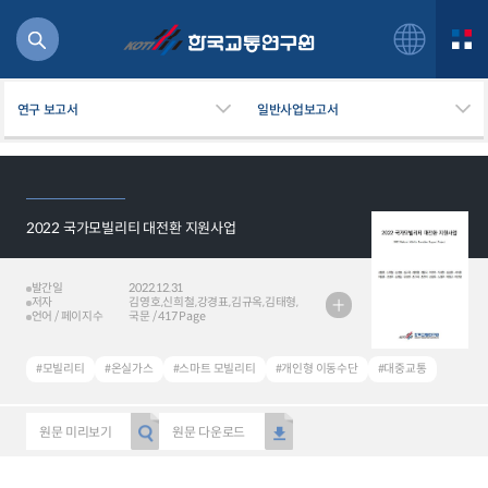
연구 보고서
일반사업보고서
2022 국가모빌리티 대전환 지원사업
북
거
주행
발간일
2022.12.31
저자
김영호,신희철,강경표,김규옥,김태형,
항공
언어 / 페이지수
김영국,이석주,탁세현,김성훈,서지훈,
국문 / 417 Page
이동훈,조정우,김범일,위정란,조아해,
잡비용
조선아,김동욱,노형우,박근형,이선영
물
#모빌리티
#온실가스
#스마트 모빌리티
#개인형 이동수단
#대중교통
교통
운임
원문 미리보기
원문 다운로드
일반사업보고서
기획도서