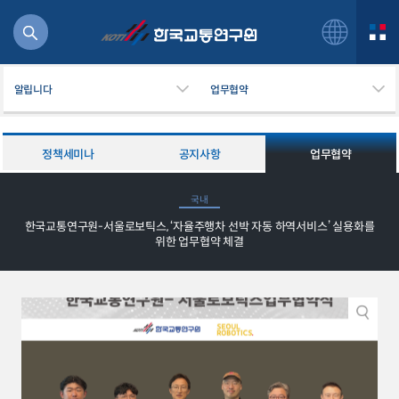
알립니다
업무협약
정책세미나
공지사항
업무협약
북
국내
거
한국교통연구원-서울로보틱스, ‘자율주행차 선박 자동 하역서비스’ 실용화를
주행
위한 업무협약 체결
항공
잡비용
물
교통
운임
일반사업보고서
기획도서