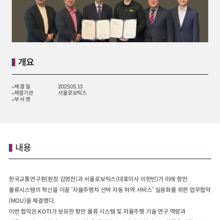
2024년 국가교통조사 및 분석
2024 생활물류 서비스 보
요약보고서
택배
배달대행
퀵서비
전국여객OD
여객통행량
통행발생모형
소화물배송대행
수단분담모형
여객OD현행화
2025.09.30
개요
권역별통행지표
사회경제지표
교통수요예측
2024.12.31
체 결 일
2025.05.13
체결기관
서울로보틱스
부 서 명
내용
한국교통연구원(원장 김영찬)과 서울로보틱스(대표이사 이한빈)가 미래 항만
물류시스템의 혁신을 이끌 ‘자율주행차 선박 자동 하역 서비스’ 실용화를 위한 업무협약
(MOU)을 체결했다.
이번 협약은 KOTI가 보유한 항만 물류 시스템 및 자율주행 기술 연구 역량과