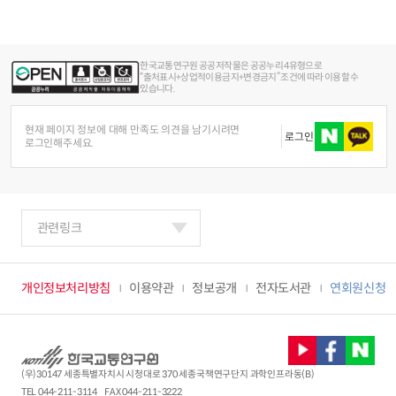
한국교통연구원 공공저작물은 공공누리 4유형으로
“출처표시+상업적이용금지+변경금지” 조건에 따라 이용할 수
있습니다.
현재 페이지 정보에 대해 만족도 의견을 남기시려면
로그인
로그인해주세요.
관련링크
개인정보처리방침
이용약관
정보공개
전자도서관
연회원신청
(우)30147 세종특별자치시 시청대로 370 세종국책연구단지 과학인프라동(B)
TEL
044-211-3114
FAX 044-211-3222