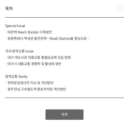
목차
2024년 국가교통조사 및 분석
2024 생활물류 서비스 보
요약보고서
택배
배달대행
퀵서비
Special Issue
전국여객OD
여객통행량
통행발생모형
소화물배송대행
· 대전역 MaaS Station 구축방안
수단분담모형
여객OD현행화
2025.09.30
· 창원특례시 역세권 발전전략 - MaaS Station을 중심으로 -
권역별통행지표
사회경제지표
교통수요예측
2024.12.31
국내 광역교통 Issue
· 대구 대도시권 대중교통 통합요금제 도입 방향
· 대구시 대중교통 경쟁력 및 활성화 방안
광역교통 Study
· 연락운임정산의 이슈 및 개선방안
· 광주전남 고속철도역 환승주차장 개선방안
목록