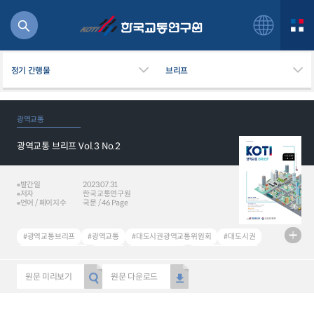
정기 간행물
브리프
광역교통
광역교통 브리프 Vol.3 No.2
북
거
주행
발간일
2023.07.31
저자
한국교통연구원
항공
언어 / 페이지수
국문 / 46 Page
잡비용
물
#광역교통브리프
#광역교통
#대도시권광역교통위원회
#대도시권
교통
#대도시권 광역교통
#대전역
#MaaS Station
#창원특례시 역세권
운임
#역세권 발전전략
#대구 대도시권 대중교통
#대중교통 통합요금제
원문 미리보기
원문 다운로드
#대중교통 경쟁력
#대중교통 활성화
#연락운임정산
#광주전남 고속철도역
#환승주차장
일반사업보고서
기획도서