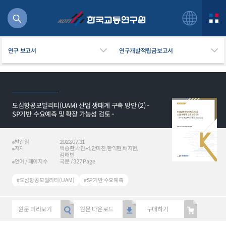
연구 보고서
연구개발적립금보고서
도심항공모빌리티(UAM) 산업 생태계 구축 방안 (2) -
북
SP기반 수요예측 및 확장 가능성 검토 -
거
주행
발간일
2023.07.31
항공
저자
백승한,박진서,안미진,한익현,배지헌,
잡비용
김해빈
언어 / 페이지수
국문 / 327 Page
물
교통
#도심항공모빌리티(UAM)
#SP기반 수요예측
운임
원문 미리보기
원문 다운로드
구매하기
일반사업보고서
기획도서