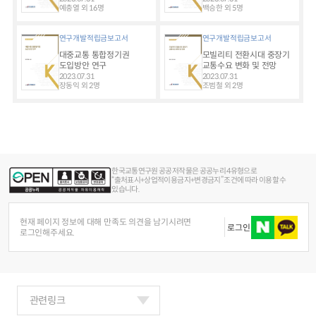
가능성 검토 -
예충열 외 16명
백승한 외 5명
연구개발적립금보고서
연구개발적립금보고서
대중교통 통합정기권
모빌리티 전환시대 중장기
도입방안 연구
교통수요 변화 및 전망
2023.07.31
2023.07.31
장동익 외 2명
조범철 외 2명
한국교통연구원 공공저작물은 공공누리 4유형으로
“출처표시+상업적이용금지+변경금지” 조건에 따라 이용할 수
있습니다.
현재 페이지 정보에 대해 만족도 의견을 남기시려면
로그인
로그인해주세요.
관련링크