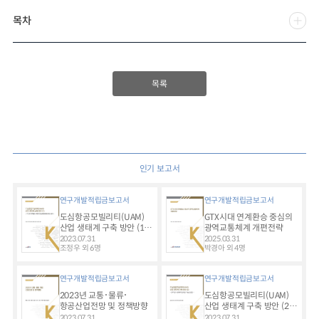
목차
목록
인기 보고서
연구개발적립금보고서
연구개발적립금보고서
도심항공모빌리티(UAM)
GTX시대 연계환승 중심의
산업 생태계 구축 방안 (1) -
광역교통체계 개편전략
다수단 연계를 고려한
2023.07.31
2025.03.31
도심항공교통 도입 방안 -
조정우 외 6명
박경아 외 4명
연구개발적립금보고서
연구개발적립금보고서
2023년 교통･물류･
도심항공모빌리티(UAM)
항공산업전망 및 정책방향
산업 생태계 구축 방안 (2) -
SP기반 수요예측 및 확장
2023.07.31
2023.07.31