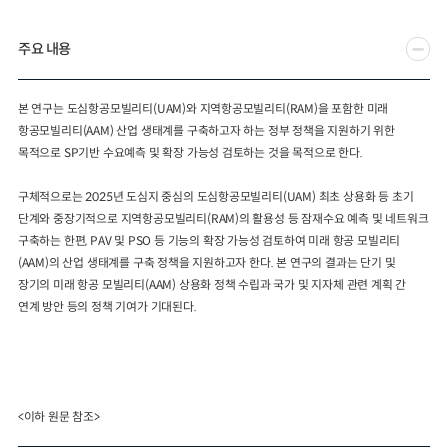
2024년 국가교통조사 및 분석
2024 생활물류 서비스 보
주요 내용
요약보고서
택배
배달대행
퀵서비
전국여객OD
여객통행량
통행발생모형
소화물배송대행
본 연구는 도심항공모빌리티
(UAM)
와 지역항공모빌리티
(RAM)
을 포함한 미래
수단분담모형
여객OD현행화
2025.09.30
항공모빌리티
(AAM)
산업 생태계를 구축하고자 하는 정부 정책을 지원하기 위한
권역별통행지표
사회경제지표
목적으로
SP
기반 수요예측 및 확장 가능성 검토하는 것을 목적으로 한다
.
교통수요예측
2024.12.31
구체적으로는
2025
년 도심지 중심의 도심항공모빌리티
(UAM)
최초 상용화 등 초기
단계와 중장기적으로 지역항공모빌리티
(RAM)
의 활용성 등 잠재수요 예측 및 네트워크
구축하는 한편
, PAV
및
PSO
등 기능의 확장 가능성 검토하여 미래 항공 모빌리티
(AAM)
의 산업 생태계를 구축 정책을 지원하고자 한다
.
본 연구의 결과는 단기 및
장기의 미래 항공 모빌리티
(AAM)
상용화 정책 수립과 국가 및 지자체 관련 계획 간
연계 방안 등의 정책 기여가 기대된다
.
<이하 원문 참조>