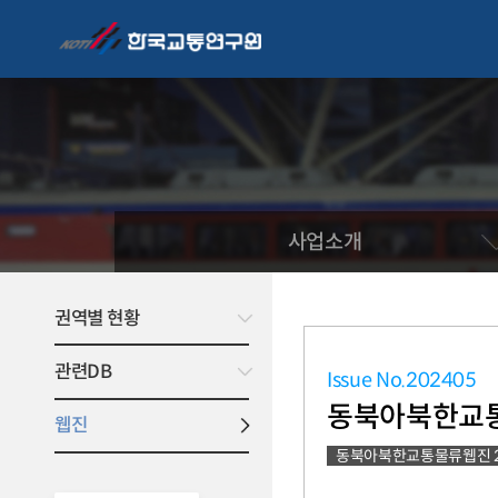
사업소개
권역별 현황
관련DB
Issue No.202405
동북아북한교통물
웹진
동북아북한교통물류웹진 202