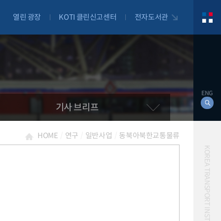
열린 광장
KOTI 클린신고센터
전자도서관
ENG
기사 브리프
HOME
연구
일반사업
동북아북한교통물류
KOREA TRANSPORT INSTITUTE
대북
자전거
자율주행
물류
항공
교통혼잡비용