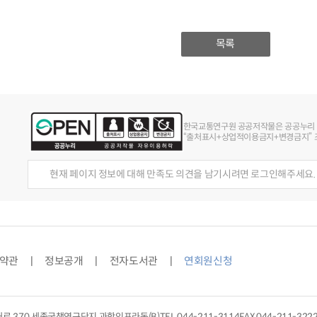
목록
한국교통연구원 공공저작물은 공공누리
“출처표시+상업적이용금지+변경금지” 조
현재 페이지 정보에 대해 만족도 의견을 남기시려면 로그인해주세요.
약관
정보공개
전자도서관
연회원신청
대로 370 세종국책연구단지 과학인프라동(B)
TEL
044-211-3114
FAX 044-211-322