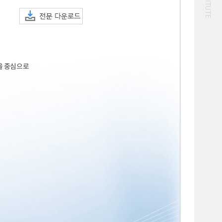
화물
대중교통
일반사업보고서
기획도서
철도
운임
2024년 국가교통조사 및
2024 생활물류 서비스
분석 요약보고서
보고서
전국여객OD
여객통행량
택배
배달대행
퀵서비스
’을 중심으로
통행발생모형
수단분담모형
소화물배송대행
여객OD현행화
권역별통행지표
2025.09.30
사회경제지표
교통수요예측
2024.12.31