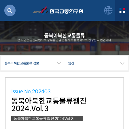
동북아북한교통물류
본 사업은 일반사업으로 정부출연금 편성시 특정목적으로 편성된 사업입니다.
북
동북아북한교통물류 정보
웹진
거
주행
항공
잡비용
Issue No.202403
물
동북아북한교통물류웹진
교통
2024.Vol.3
운임
동북아북한교통물류웹진 2024.Vol.3
일반사업보고서
기획도서