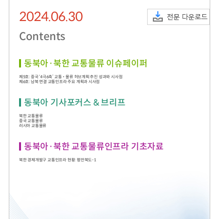
2024.06.30
2024년 국가교통조사 및 분석
2024 생활물류 서비스 보
요약보고서
Contents
택배
배달대행
퀵서비
전국여객OD
여객통행량
통행발생모형
소화물배송대행
수단분담모형
여객OD현행화
2025.09.30
동북아·북한 교통물류 이슈페이퍼
권역별통행지표
사회경제지표
제5호: 중국 ‘4극6축’ 교통‧물류 허브계획:추진 성과와 시사점
교통수요예측
제6호: 남북 연결 교통인프라 주요 계획과 시사점
2024.12.31
동북아 기사포커스 & 브리프
북한 교통물류
중국 교통물류
러시아 교통물류
동북아·북한 교통물류인프라 기초자료
북한 경제개발구 교통인프라 현황: 평안북도-1