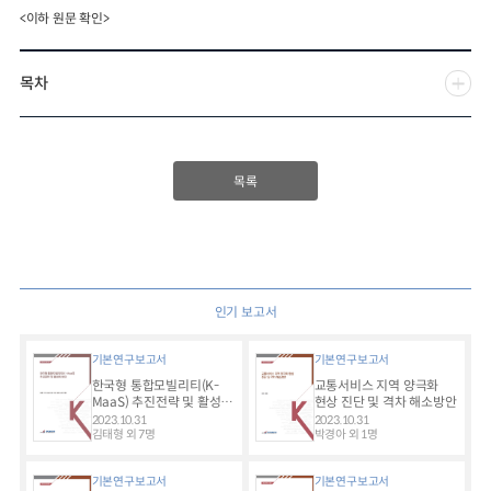
<이하 원문 확인>
목차
목록
인기 보고서
기본연구보고서
기본연구보고서
한국형 통합모빌리티(K-
교통서비스 지역 양극화
MaaS) 추진전략 및 활성화
현상 진단 및 격차 해소방안
방안
2023.10.31
2023.10.31
김태형 외 7명
박경아 외 1명
기본연구보고서
기본연구보고서