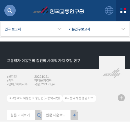
연구 보고서
기본연구보고서
교통약자 이동편의 증진의 사회적 가치 추정 연구
북
거
주행
발간일
2022.10.31
저자
박태윤,박경아
항공
언어 / 페이지수
국문 / 221 Page
잡비용
물
#교통약자 이동편의 증진법(교통약자법)
#교통약자 통행권 확보
교통
#이동권 보장
#교통약자
#장애인 콜택시
#특별교통수단
운임
원문 미리보기
원문 다운로드
일반사업보고서
기획도서