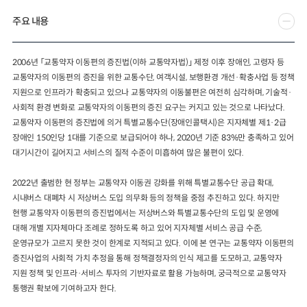
주요 내용
2024년 국가교통조사 및 분석
2024 생활물류 서비스 보
요약보고서
택배
배달대행
퀵서비
전국여객OD
여객통행량
통행발생모형
2006년 「교통약자 이동편의 증진법(이하 교통약자법)」 제정 이후 장애인, 고령자 등
소화물배송대행
교통약자의 이동편의 증진을 위한 교통수단, 여객시설, 보행환경 개선·확충사업 등 정책
수단분담모형
여객OD현행화
2025.09.30
지원으로 인프라가 확충되고 있으나 교통약자의 이동불편은 여전히 심각하며, 기술적·
권역별통행지표
사회경제지표
사회적 환경 변화로 교통약자의 이동편의 증진 요구는 커지고 있는 것으로 나타났다.
교통수요예측
2024.12.31
교통약자 이동편의 증진법에 의거 특별교통수단(장애인콜택시)은 지자체별 제1·2급
장애인 150인당 1대를 기준으로 보급되어야 하나, 2020년 기준 83%만 충족하고 있어
대기시간이 길어지고 서비스의 질적 수준이 미흡하여 많은 불편이 있다.
2022년 출범한 현 정부는 교통약자 이동권 강화를 위해 특별교통수단 공급 확대,
시내버스 대폐차 시 저상버스 도입 의무화 등의 정책을 중점 추진하고 있다. 하지만
현행 교통약자 이동편의 증진법에서는 저상버스와 특별교통수단의 도입 및 운영에
대해 개별 지자체마다 조례로 정하도록 하고 있어 지자체별 서비스 공급 수준,
운영규모가 고르지 못한 것이 한계로 지적되고 있다. 이에 본 연구는 교통약자 이동편의
증진사업의 사회적 가치 추정을 통해 정책결정자의 인식 제고를 도모하고, 교통약자
지원 정책 및 인프라·서비스 투자의 기반자료로 활용 가능하며, 궁극적으로 교통약자
통행권 확보에 기여하고자 한다.