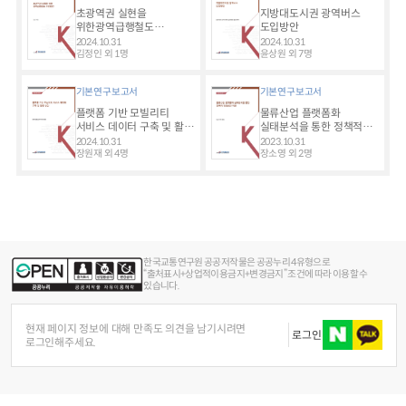
초광역권 실현을
지방대도시권 광역버스
위한광역급행철도
도입방안
추진방안
2024.10.31
2024.10.31
김정인 외 1명
윤상원 외 7명
기본연구보고서
기본연구보고서
플랫폼 기반 모빌리티
물류산업 플랫폼화
서비스 데이터 구축 및 활용
실태분석을 통한 정책적
방안
대응방안 마련
2024.10.31
2023.10.31
장원재 외 4명
장소영 외 2명
한국교통연구원 공공저작물은 공공누리 4유형으로
“출처표시+상업적이용금지+변경금지” 조건에 따라 이용할 수
있습니다.
현재 페이지 정보에 대해 만족도 의견을 남기시려면
로그인
로그인해주세요.